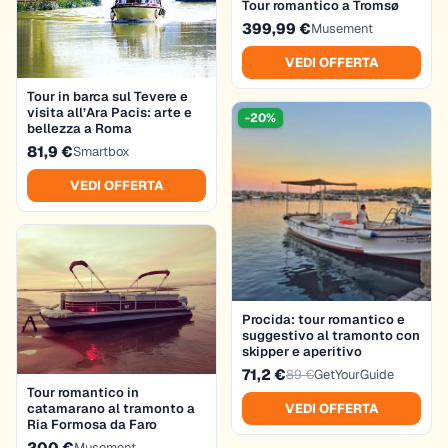
Tour romantico a Tromsø
399,99 €
Musement
VEDI OFFERTA
Tour in barca sul Tevere e
visita all’Ara Pacis: arte e
-20%
bellezza a Roma
81,9 €
Smartbox
VEDI OFFERTA
Procida: tour romantico e
suggestivo al tramonto con
skipper e aperitivo
71,2 €
89 €
GetYourGuide
Tour romantico in
catamarano al tramonto a
VEDI OFFERTA
Ria Formosa da Faro
200 €
Musement