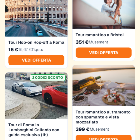
Tour romantico a Bristol
351 €
Musement
Tour Hop-on Hop-off a Roma
15 €
16,67 €
Tiqets
VEDI OFFERTA
VEDI OFFERTA
2 CODICI SCONTO
Tour romantico al tramonto
con spumante e vista
mozzafiato
Tour di Roma in
399 €
Musement
Lamborghini Gallardo con
guida esclusiva (1h)
VEDI OFFERTA