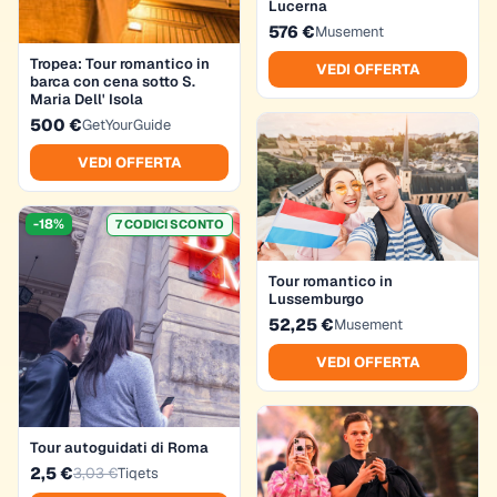
Lucerna
576 €
Musement
Tropea: Tour romantico in
VEDI OFFERTA
barca con cena sotto S.
Maria Dell' Isola
500 €
GetYourGuide
VEDI OFFERTA
-18%
7 CODICI SCONTO
Tour romantico in
Lussemburgo
52,25 €
Musement
VEDI OFFERTA
Tour autoguidati di Roma
2,5 €
3,03 €
Tiqets